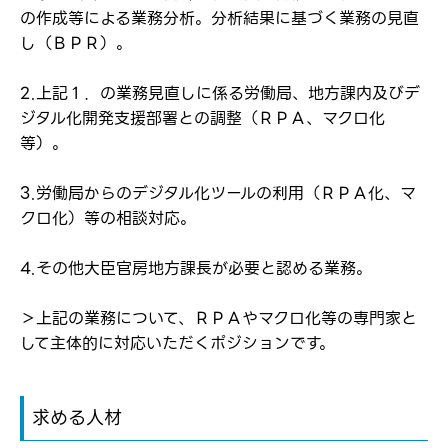
の作成等による業務分析。分析結果に基づく業務の見直
し（ＢＰＲ）。
2.上記１．の業務見直しに係る労働局、地方課内及びデ
ジタル化開発支援部署との調整（ＲＰＡ、マクロ化
等）。
3.労働局からのデジタル化ツールの利用（ＲＰＡ化、マ
ログイン
クロ化）等の相談対応。
弊社ホームページの求人票をみて
お気に入り登録にはログインが必要です
弊社ホームページの求人票をみて
4.その他大臣官房地方課長が必要と認める業務。
メールアドレス
応募した方へ
応募し、転職を決めた方
＞上記の業務について、ＲＰＡやマクロ化等の専門家と
して主体的に対応いただくポジションです。
パスワード
求める人材
※パスワードを忘れた方は
コチラ