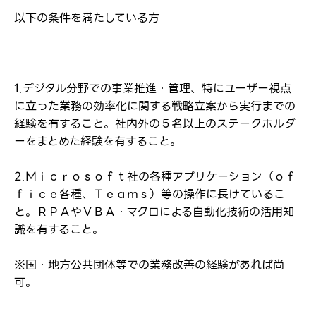
以下の条件を満たしている方
転職報告をする
応募完了通知をする
新規会員登録
1.デジタル分野での事業推進・管理、特にユーザー視点
に立った業務の効率化に関する戦略立案から実行までの
経験を有すること。社内外の５名以上のステークホルダ
ーをまとめた経験を有すること。
2.Ｍｉｃｒｏｓｏｆｔ社の各種アプリケーション（ｏｆ
ｆｉｃｅ各種、Ｔｅａｍｓ）等の操作に長けているこ
と。ＲＰＡやＶＢＡ・マクロによる自動化技術の活用知
識を有すること。
※国・地方公共団体等での業務改善の経験があれば尚
可。