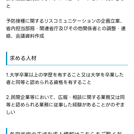
と
転職報告をする
予防接種に関するリスコミュニケーションの企画立案、
応募完了通知をする
省内担当部局・関連省庁及びその他関係者との調整・連
新規会員登録
絡、会議資料作成
求める人材
1.大学卒業以上の学歴を有すること又は大学を卒業した
者と同等と認められる資格を有すること
2.民間企業等において、広報・相談に関する業務又は同
等と認められる業務に従事した経験があることがのぞま
しい