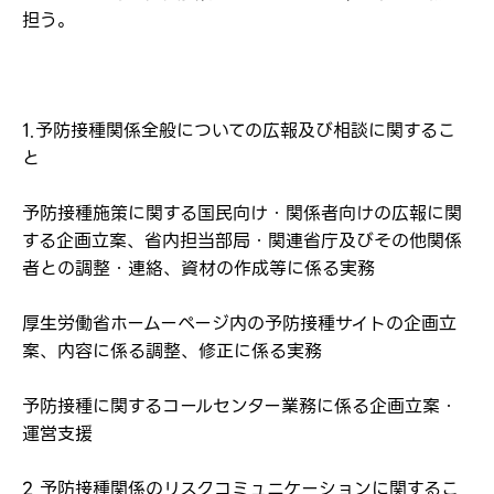
担う。
1.予防接種関係全般についての広報及び相談に関するこ
と
ログイン
予防接種施策に関する国民向け・関係者向けの広報に関
する企画立案、省内担当部局・関連省庁及びその他関係
弊社ホームページの求人票をみて
お気に入り登録にはログインが必要です
者との調整・連絡、資材の作成等に係る実務
弊社ホームページの求人票をみて
メールアドレス
応募した方へ
厚生労働省ホームーページ内の予防接種サイトの企画立
応募し、転職を決めた方
案、内容に係る調整、修正に係る実務
パスワード
予防接種に関するコールセンター業務に係る企画立案・
運営支援
※パスワードを忘れた方は
コチラ
2.予防接種関係のリスクコミュニケーションに関するこ