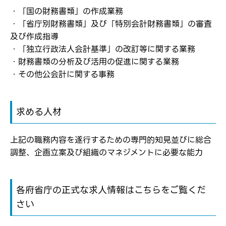
メールアドレス
応募した方へ
・「国の財務書類」の作成業務
応募し、転職を決めた方
・「省庁別財務書類」及び「特別会計財務書類」の審査
及び作成指導
パスワード
・「独立行政法人会計基準」の改訂等に関する業務
・財務書類の分析及び活用の促進に関する業務
・その他公会計に関する事務
※パスワードを忘れた方は
コチラ
求める人材
転職報告をする
上記の職務内容を遂行するための専門的知見並びに総合
応募完了通知をする
新規会員登録
調整、企画立案及び組織のマネジメントに必要な能力
各府省庁の正式な求人情報はこちらをご覧くだ
さい