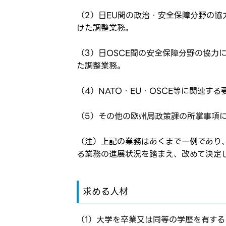
（2）日EU間の政治・安全保障分野の
けた調整業務。
ログイン
（3）日OSCE間の安全保障分野の協
た調整業務。
お気に入り登録に
弊社ホー
弊社ホー
（4）NATO・EU・OSCE等に関連す
メールアドレ
応募した
（5）その他の欧州局政策課の所掌事項
応募し、
パスワード
（注）上記の業務はあくまで一例であり
る業務の進展状況を踏まえ、改めて決定
※パスワードを忘
求める人材
（1）大学を卒業又は同等の学歴を有する