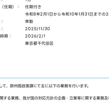
態（任期）：
任期付き
令和8年2月1日から令和10年1月31日までの
態：
常勤
切：
2025/11/30
定時期：
2026/2/1
：
東京都千代田区
に関して、欧州局政策課にて主に以下の業務を行います。
に関する業務、我が国の対応方針の企画・立案等に関する業務