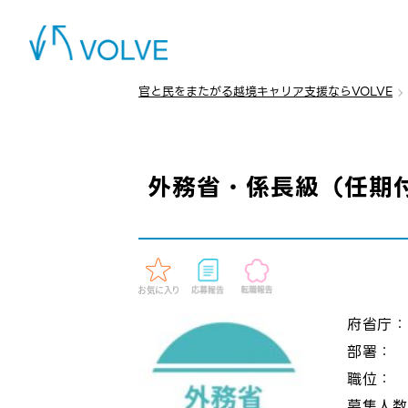
官と民をまたがる越境キャリア支援ならVOLVE
外務省・係長級（任期付
府省庁
部署：
職位：
募集人