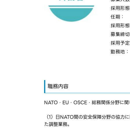
採用形
任期：
採用形
募集締
採用予
勤務地
職務内容
NATO・EU・OSCE・総務関係分野
（1）日NATO間の安全保障分野の協力
た調整業務。