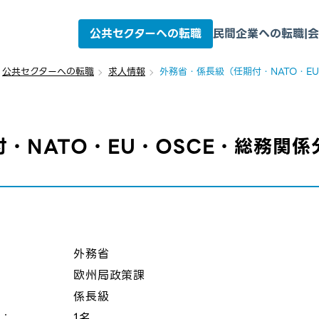
公共セクターへの転職
民間企業への転職
|
会
公共セクターへの転職
求人情報
外務省・係長級（任期付・NATO・E
・NATO・EU・OSCE・総務関係
：
外務省
欧州局政策課
係長級
数：
1名