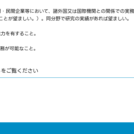
転職報告をする
応募完了通知をする
関・民間企業等において、諸外国又は国際機関との関係での実務
ることが望ましい。）。同分野で研究の実績があれば望ましい。
新規会員登録
能力を有すること。
勤務が可能なこと。
らをご覧ください