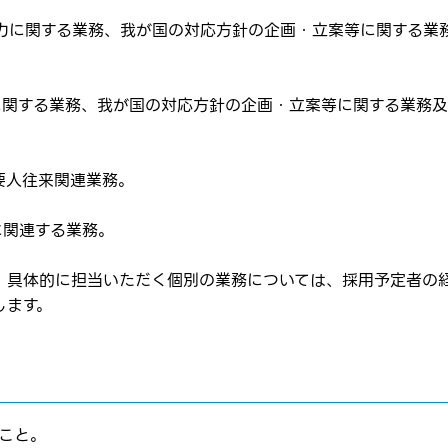
協力に関する業務、我が国の対応方針の企画・立案等に関する業
力に関する業務、我が国の対応方針の企画・立案等に関する業務
はログインが必要です
ムページの求人票をみて
ムページの求人票をみて
る要人往来関連業務。
ス
方へ
に関連する業務。
転職を決めた方
、具体的に担当いただく個別の業務については、採用予定者の
します。
れた方は
コチラ
こと。