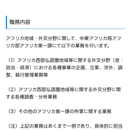
職務内容
アフリカ地域・外交分野に関して、中東アフリカ局アフ
リカ部アフリカ第一課にて以下の業務を行います。
（1）アフリカ西部仏語圏地域等に関する外交分野（含：
政治・経済）における各種事業の企画、立案、渉外、調
整、執行管理業務等
ログイン
（2）アフリカ西部仏語圏地域等に関する外交分野に関
弊社ホームページの求人票をみて
お気に入り登録にはログインが必要です
する各種調査・分析業務
弊社ホームページの求人票をみて
メールアドレス
応募した方へ
（3）その他のアフリカ第一課の所掌に関する業務
応募し、転職を決めた方
（注）上記の業務はあくまで一例であり、具体的に担当
パスワード