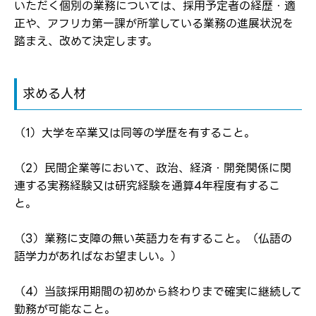
いただく個別の業務については、採用予定者の経歴・適
正や、アフリカ第一課が所掌している業務の進展状況を
踏まえ、改めて決定します。
※パスワードを忘れた方は
コチラ
求める人材
転職報告をする
応募完了通知をする
（1）大学を卒業又は同等の学歴を有すること。
新規会員登録
（2）民間企業等において、政治、経済・開発関係に関
連する実務経験又は研究経験を通算4年程度有するこ
と。
（3）業務に支障の無い英語力を有すること。（仏語の
語学力があればなお望ましい。）
（4）当該採用期間の初めから終わりまで確実に継続して
勤務が可能なこと。