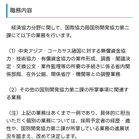
職務内容
経済協力分野に関して、国際協力局国別開発協力第二
課にて以下の業務を行います。
（1）中央アジア・コーカサス諸国に対する無償資金協
ログイン
力・技術協力・有償資金協力の案件形成、調査・閣議決
弊社ホームページの求人票をみて
お気に入り登録にはログインが必要です
定・交換公文・案件監理等の所要の手続きに係る省内関
弊社ホームページの求人票をみて
係部局、在外公館、関係省庁・機関等との調整業務
メールアドレス
応募した方へ
応募し、転職を決めた方
（2）その他の国別開発協力第二課の所掌事項に関連す
る業務
パスワード
（注）上記の業務はあくまで一例であり、具体的に担当
いただく個別の業務については、採用予定者の経歴・適
※パスワードを忘れた方は
コチラ
性や、国別開発協力第二課が所掌している業務の進展状
況を踏まえ、改めて決定します。