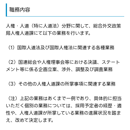
職務内容
人権・人道（特に人道法）分野に関して、総合外交政策
局人権人道課にて以下の業務を行います。
（1）国際人道法及び国際人権法に関連する各種業務
ログイン
（2）国連総会や人権理事会等における決議、ステート
弊社ホームページの求人票をみて
お気に入り登録にはログインが必要です
メント等に係る企画立案、渉外、調整及び調査業務
弊社ホームページの求人票をみて
メールアドレス
応募した方へ
（3）その他の人権人道課の所掌事項に関連する業務
応募し、転職を決めた方
（注）上記の業務はあくまで一例であり、具体的に担当
パスワード
いただく個別の業務については、採用予定者の経歴・適
性や、人権人道課が所掌している業務の進展状況を踏ま
え、改めて決定します。
※パスワードを忘れた方は
コチラ