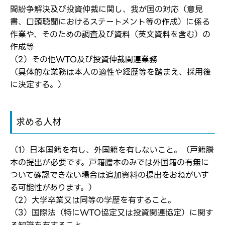
間紛争解決及び投資仲裁に関し、我が国の対応（意見
書、口頭聴聞におけるステートメント等の作成）に係る
作業や、そのための調査及び資料（英文資料を含む）の
作成等
ログイン
（2）その他WTO及び投資仲裁関連業務
弊社ホームページの求人票をみて
お気に入り登録にはログインが必要です
（具体的な業務は本人の適性や経歴等を踏まえ、採用後
弊社ホームページの求人票をみて
に決定する。）
メールアドレス
応募した方へ
応募し、転職を決めた方
求める人材
パスワード
（1）日本国籍を有し、外国籍を有しないこと。（戸籍謄
本の提出が必要です。戸籍謄本のみでは外国籍の有無に
※パスワードを忘れた方は
コチラ
ついて確認できない場合は追加資料の提出をおねがいす
る可能性があります。）
（2）大学卒業又は同等の学歴を有すること。
（3）国際法（特にWTO協定又は投資関連協定）に関す
転職報告をする