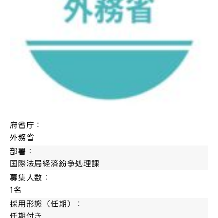
府省庁：
外務省
部署：
国際法局経済紛争処理課
募集人数：
1名
採用形態（任期）：
任期付き