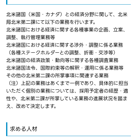
北米諸国（米国・カナダ）との経済分野に関して、北米
局北米第二課にて以下の業務を行います。
北米諸国における経済に関する各種事業の企画、立案、
ログイン
調整、執行管理業務等
北米諸国における経済に関する渉外・調整に係る業務
弊社ホームページの求人票をみて
お気に入り登録にはログインが必要です
（各種ステークホルダーとの調整、折衝・交渉等）
弊社ホームページの求人票をみて
メールアドレス
北米諸国の経済政策・動向等に関する各種調査業務
応募した方へ
北米諸国法令、国際約束等の解釈・運用に係る業務等
応募し、転職を決めた方
その他の北米第二課の所掌事項に関連する業務
パスワード
（注）上記の業務はあくまで一例であり、具体的に担当
いただく個別の業務については、採用予定者の経歴・適
性や、北米第二課が所掌している業務の進展状況を踏ま
え、改めて決定します。
※パスワードを忘れた方は
コチラ
求める人材
転職報告をする