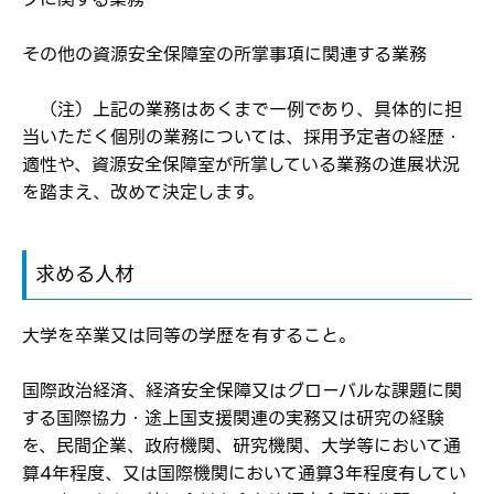
パスワード
その他の資源安全保障室の所掌事項に関連する業務
※パスワードを忘れた方は
コチラ
（注）上記の業務はあくまで一例であり、具体的に担
当いただく個別の業務については、採用予定者の経歴・
適性や、資源安全保障室が所掌している業務の進展状況
転職報告をする
を踏まえ、改めて決定します。
応募完了通知をする
新規会員登録
求める人材
大学を卒業又は同等の学歴を有すること。
国際政治経済、経済安全保障又はグローバルな課題に関
する国際協力・途上国支援関連の実務又は研究の経験
を、民間企業、政府機関、研究機関、大学等において通
算4年程度、又は国際機関において通算3年程度有してい