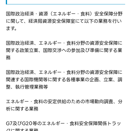
国際政治経済・資源（エネルギー・食料）安全保障分野
に関して、経済局資源安全保障室にて以下の業務を行い
ます。
国際政治経済、エネルギー・食料分野の資源安全保障に
関する政策立案、国際交渉への参加及び準備に関する業
務
国際政治経済、エネルギー・食料分野の資源安全保障に
関連する国際機関等に関する各種事業の企画、立案、調
ログイン
整、執行管理業務等
弊社ホームページの求人票をみて
お気に入り登録にはログインが必要です
エネルギー・食料の安定供給のための市場動向調査、分
弊社ホームページの求人票をみて
メールアドレス
析に関する業務
応募した方へ
応募し、転職を決めた方
G7及びG20等のエネルギー・食料安全保障関係トラッ
クに関する業務