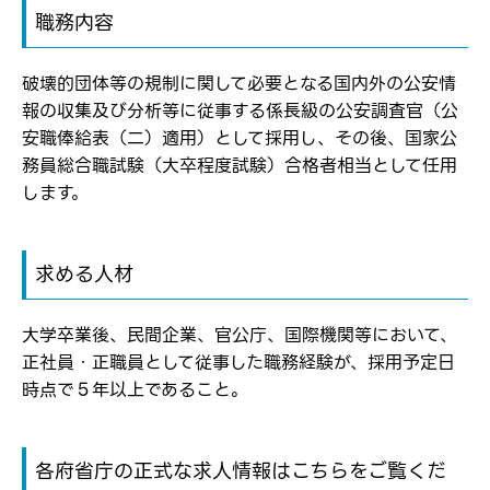
弊社ホームページの求人票をみて
職務内容
メールアドレス
応募した方へ
応募し、転職を決めた方
破壊的団体等の規制に関して必要となる国内外の公安情
報の収集及び分析等に従事する係長級の公安調査官（公
パスワード
安職俸給表（二）適用）として採用し、その後、国家公
務員総合職試験（大卒程度試験）合格者相当として任用
します。
※パスワードを忘れた方は
コチラ
求める人材
転職報告をする
応募完了通知をする
大学卒業後、民間企業、官公庁、国際機関等において、
新規会員登録
正社員・正職員として従事した職務経験が、採用予定日
時点で５年以上であること。
各府省庁の正式な求人情報はこちらをご覧くだ