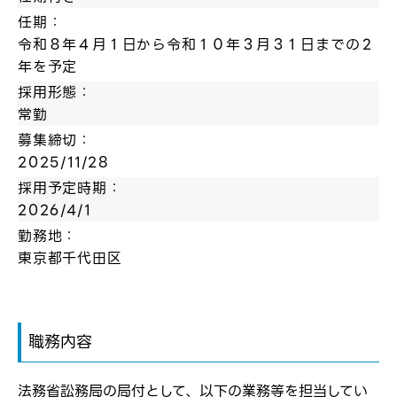
任期：
令和８年４月１日から令和１０年３月３１日までの２
年を予定
採用形態：
常勤
募集締切：
2025/11/28
採用予定時期：
2026/4/1
勤務地：
東京都千代田区
ログイン
職務内容
弊社ホームページの求人票をみて
お気に入り登録にはログインが必要です
弊社ホームページの求人票をみて
メールアドレス
法務省訟務局の局付として、以下の業務等を担当してい