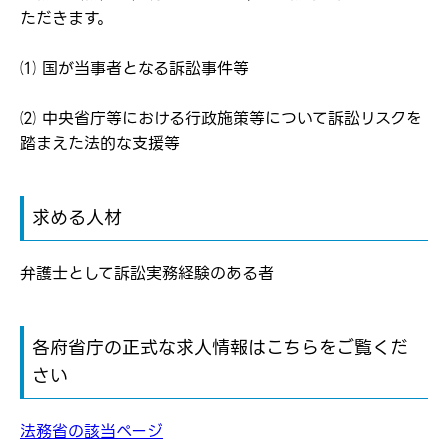
応募した方へ
ただきます。
応募し、転職を決めた方
⑴ 国が当事者となる訴訟事件等
パスワード
⑵ 中央省庁等における行政施策等について訴訟リスクを
踏まえた法的な支援等
※パスワードを忘れた方は
コチラ
求める人材
転職報告をする
応募完了通知をする
弁護士として訴訟実務経験のある者
新規会員登録
各府省庁の正式な求人情報はこちらをご覧くだ
さい
法務省の該当ページ