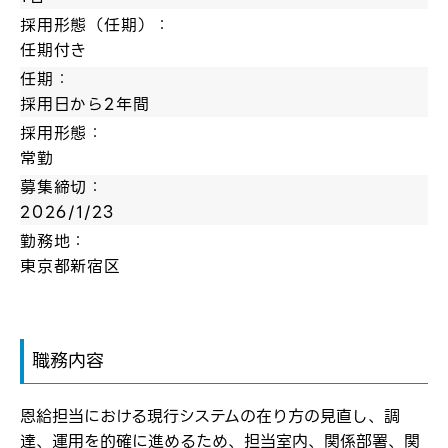
採用形態（任期）：
任期付き
任期：
採用日から2年間
採用形態：
常勤
募集締切：
2026/1/23
勤務地：
東京都新宿区
職務内容
恩給担当における現行システムの在り方の見直し、調
達、運用を的確に進めるため、担当室内、関係部署、関
ログイン