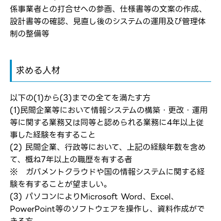
係事業者との打合せへの参画、仕様書等の文案の作成、
弊社ホームページの求人票をみて
お気に入り登録にはログインが必要です
設計書等の確認、見直し後のシステムの運用及び管理体
弊社ホームページの求人票をみて
制の整備等
メールアドレス
応募した方へ
応募し、転職を決めた方
求める人材
パスワード
以下の(1)から(3)までの全てを満たす方
(1)民間企業等において情報システムの構築・更改・運用
※パスワードを忘れた方は
コチラ
等に関する業務又は同等と認められる業務に4年以上従
事した経験を有すること
(2) 民間企業、行政等において、上記の経験年数を含め
て、概ね7年以上の職歴を有する者
転職報告をする
※ ガバメントクラウドや国の情報システムに関する経
応募完了通知をする
新規会員登録
験を有することが望ましい。
(3) パソコンによりMicrosoft Word、Excel、
PowerPoint等のソフトウェアを操作し、資料作成がで