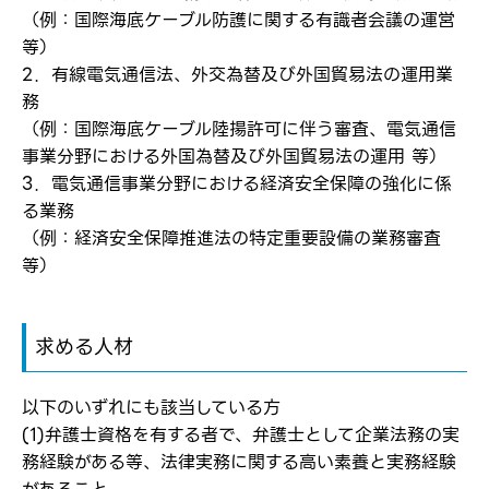
（例：国際海底ケーブル防護に関する有識者会議の運営
ログイン
等）
2．有線電気通信法、外交為替及び外国貿易法の運用業
弊社ホームページの求人票をみて
お気に入り登録にはログインが必要です
務
弊社ホームページの求人票をみて
メールアドレス
（例：国際海底ケーブル陸揚許可に伴う審査、電気通信
応募した方へ
事業分野における外国為替及び外国貿易法の運用 等）
応募し、転職を決めた方
3．電気通信事業分野における経済安全保障の強化に係
る業務
パスワード
（例：経済安全保障推進法の特定重要設備の業務審査
等）
※パスワードを忘れた方は
コチラ
求める人材
転職報告をする
以下のいずれにも該当している方
応募完了通知をする
(1)弁護士資格を有する者で、弁護士として企業法務の実
新規会員登録
務経験がある等、法律実務に関する高い素養と実務経験