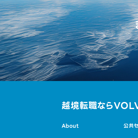
越境転職ならVOL
About
公共