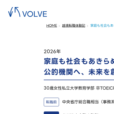
HOME
越境転職体験記
家庭も社会もあ
2026年
家庭も社会もあきら
公的機関へ、未来を
30歳
女性
私立大学教育学部 卒
TOEIC
中央省庁
総合職相当（事務
転職前