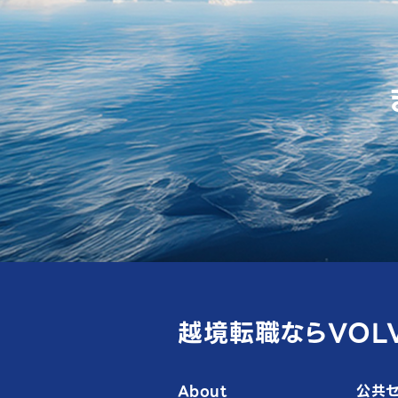
越境転職ならVOL
About
公共