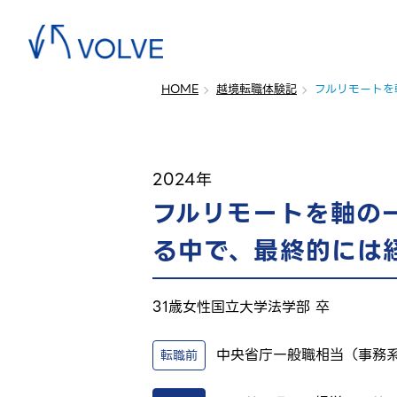
HOME
越境転職体験記
2024年
フルリモートを軸の
る中で、最終的には
31歳
女性
国立大学法学部 卒
中央省庁
一般職相当（事務
転職前