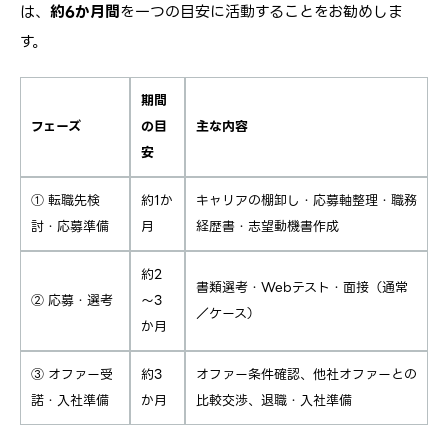
は、
約6か月間
を一つの目安に活動することをお勧めしま
す。
期間
フェーズ
の目
主な内容
安
① 転職先検
約1か
キャリアの棚卸し・応募軸整理・職務
討・応募準備
月
経歴書・志望動機書作成
約2
書類選考・Webテスト・面接（通常
② 応募・選考
～3
／ケース）
か月
③ オファー受
約3
オファー条件確認、他社オファーとの
諾・入社準備
か月
比較交渉、退職・入社準備