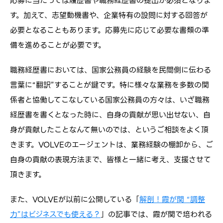
応募に当たっては履歴書や職務経歴書の提出が必須となりま
す。加えて、志望動機書や、企業特有の設問に対する回答が
必要となることもあります。応募先に応じて必要な書類の準
備を進めることが必要です。
職務経歴書においては、国家公務員の経験を民間側に伝わる
言葉に“翻訳”することが鍵です。特に様々な業務を多数の関
係者と協働してこなしている国家公務員の方々は、いざ職務
経歴書を書くとなった時に、自身の貢献が思い出せない、自
身が貢献したことなんて無いのでは、というご相談をよく頂
きます。VOLVEのエージェントは、業務経験の棚卸から、ご
自身の貢献の表現方法まで、皆様と一緒に考え、支援させて
頂きます。
また、VOLVEが以前に公開している「
解剖！霞が関 “調整
力”はビジネスでも使える？
」の記事では、霞が関で培われる