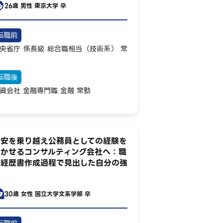
26歳
男性
東京大学 卒
転職前
央省庁
係長級
総合職相当（技術系）
常
転職後
資会社
金融専門職
金融
常勤
不安を乗り越え公務員としての経験を
活かせるコンサルティング会社へ：職
務経歴書作成過程で見出した自分の強
み
30歳
女性
国立大学文系学部 卒