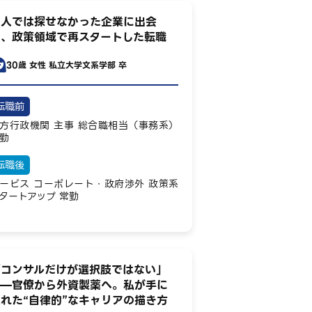
一人では探せなかった企業に出会
い、政策領域で再スタートした転職
30歳
女性
私立大学文系学部 卒
転職前
方行政機関
主事
総合職相当（事務系）
勤
転職後
ービス
コーポレート・政府渉外
政策系
タートアップ
常勤
「コンサルだけが選択肢ではない」
——官僚から外資製薬へ。私が手に
れた“自律的”なキャリアの描き方