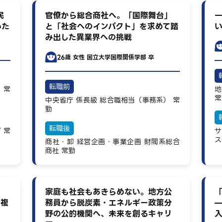
民
官僚から総合商社へ。「国際舞台」
いた
と「社会へのインパクト」を求めて踏
み出した異業界への挑戦
26歳
女性
国立大学国際関係学部 卒
転職前
）
常
地
常
中央省庁
係長級
総合職相当（事務系）
常
勤
転職後
プ
常
サ
ス
商社・卸
経営企画・事業企画
財閥系総合
商社
常勤
家庭も社会もあきらめない。地方公
む複
務員から脱炭素・エネルギー政策分
野の公的機関へ、未来を創るキャリ
入