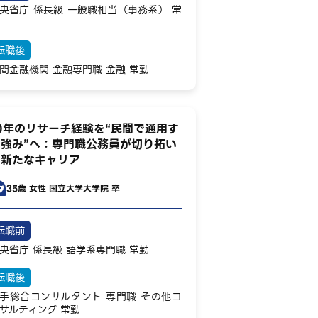
央省庁
係長級
一般職相当（事務系）
常
転職後
間金融機関
金融専門職
金融
常勤
0年のリサーチ経験を“民間で通用す
る強み”へ：専門職公務員が切り拓い
た新たなキャリア
35歳
女性
国立大学大学院 卒
転職前
央省庁
係長級
語学系専門職
常勤
転職後
手総合コンサルタント
専門職
その他コ
サルティング
常勤