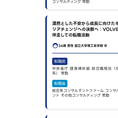
コンサルティング
常勤
漠然とした不安から成長に向けた
リアチェンジへの決断へ：VOLV
伴走しての転職活動
34歳
男性
国立大学理工系学部 卒
転職前
中央省庁
課長補佐級
総合職相当（
系）
常勤
転職後
総合系コンサルタントファーム
コンサ
ント
その他コンサルティング
常勤