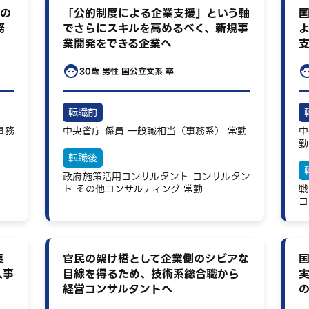
動の
「公的制度による企業支援」という軸
国
務
でさらにスキルを高めるべく、新規事
業開発をできる企業へ
30歳
男性
国公立文系 卒
転職前
事務
中央省庁
係員
一般職相当（事務系）
常勤
中
勤
転職後
政府施策活用コンサルタント
コンサルタン
ト
その他コンサルティング
常勤
戦
コ
長
官民の架け橋として企業側のシビアな
人事
目線を得るため、技術系総合職から
経営コンサルタントへ