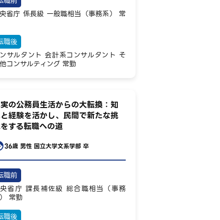
転職前
央省庁
係長級
一般職相当（事務系）
常
転職後
ンサルタント
会計系コンサルタント
そ
他コンサルティング
常勤
充実の公務員生活からの大転換：知
見と経験を活かし、民間で新たな挑
戦をする転職への道
36歳
男性
国立大学文系学部 卒
転職前
央省庁
課長補佐級
総合職相当（事務
）
常勤
転職後