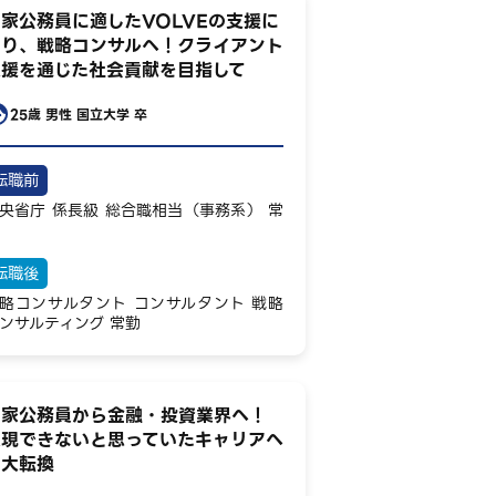
家公務員に適したVOLVEの支援に
より、戦略コンサルへ！クライアント
支援を通じた社会貢献を目指して
25歳
男性
国立大学 卒
転職前
央省庁
係長級
総合職相当（事務系）
常
転職後
略コンサルタント
コンサルタント
戦略
ンサルティング
常勤
国家公務員から金融・投資業界へ！
実現できないと思っていたキャリアへ
の大転換