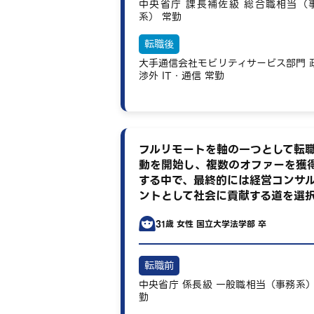
中央省庁
課長補佐級
総合職相当（
系）
常勤
転職後
大手通信会社モビリティサービス部門
渉外
IT・通信
常勤
フルリモートを軸の一つとして転
動を開始し、複数のオファーを獲
する中で、最終的には経営コンサ
ントとして社会に貢献する道を選
31歳
女性
国立大学法学部 卒
転職前
中央省庁
係長級
一般職相当（事務系
勤