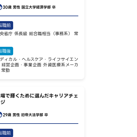
30歳
男性
国立大学経済学部 卒
転職前
央省庁
係長級
総合職相当（事務系）
常
転職後
ディカル・ヘルスケア・ライフサイエン
経営企画・事業企画
外資医療系メーカ
常勤
現場で輝くために選んだキャリアチェ
ンジ
29歳
男性
旧帝大法学部 卒
転職前