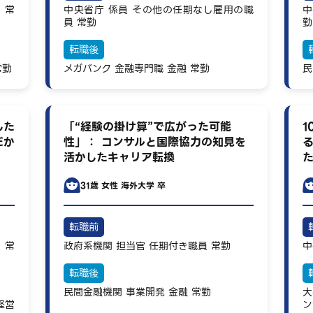
）
常
中央省庁
係員
その他の任期なし雇用の職
中
員
常勤
勤
転職後
常勤
メガバンク
金融専門職
金融
常勤
民
した
「“経験の掛け算”で広がった可能
1
だか
性」： コンサルと国際協力の知見を
活かしたキャリア転換
31歳
女性
海外大学 卒
転職前
）
常
政府系機関
担当官
任期付き職員
常勤
中
転職後
民間金融機関
事業開発
金融
常勤
大
経営
ン