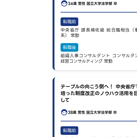
34歳
男性
国立大学法学部 卒
転職前
中央省庁
課長補佐級
総合職相当（
系）
常勤
転職後
組織人事コンサルタント
コンサルタ
経営コンサルティング
常勤
テーブルの向こう側へ！ 中央省庁
培った制度改正のノウハウ活用を
して
38歳
男性
国立大学法学部 卒
転職前