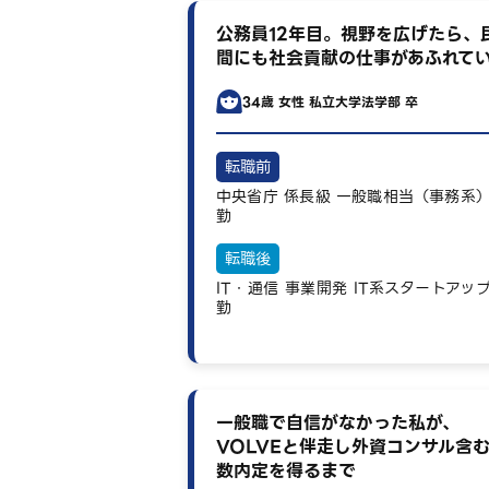
公務員12年目。視野を広げたら、
間にも社会貢献の仕事があふれて
34歳
女性
私立大学法学部 卒
転職前
中央省庁
係長級
一般職相当（事務系
勤
転職後
IT・通信
事業開発
IT系スタートアッ
勤
一般職で自信がなかった私が、
VOLVEと伴走し外資コンサル含
数内定を得るまで