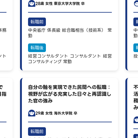
28歳
女性
東京大学大学院 卒
転職前
事務
中央省庁
係長級
総合職相当（技術系）
常
中
勤
勤
転職後
ント
経営コンサルタント
コンサルタント
経営
投
コンサルティング
常勤
で
自分の軸を実現できた民間への転職：
目指
視野が広がる充実した日々と再認識し
た官の強み
29歳
女性
海外大学院 卒
転職前