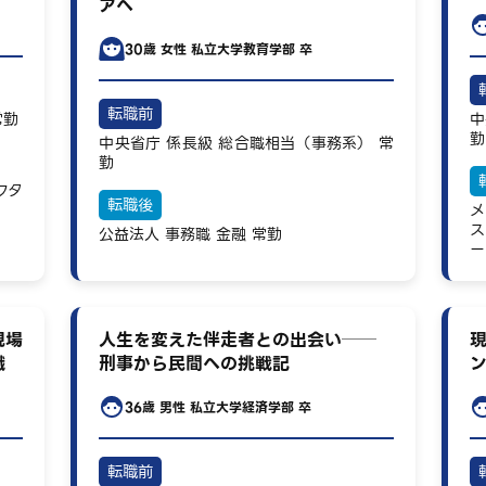
アへ
30歳
女性
私立大学教育学部 卒
転職前
常勤
中
勤
中央省庁
係長級
総合職相当（事務系）
常
勤
クタ
転職後
メ
ス
公益法人
事務職
金融
常勤
ー
現場
人生を変えた伴走者との出会い──
職
刑事から民間への挑戦記
36歳
男性
私立大学経済学部 卒
転職前