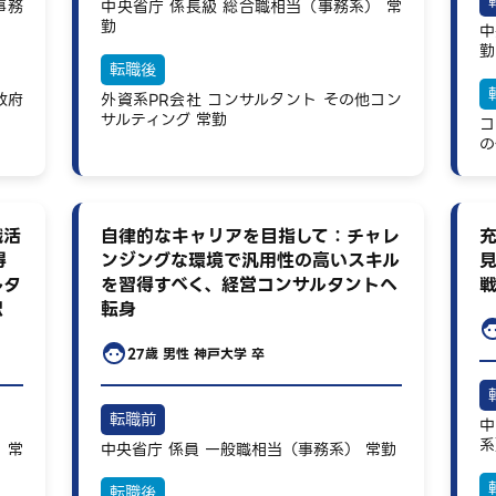
事務
中央省庁
係長級
総合職相当（事務系）
常
勤
中
勤
転職後
政府
外資系PR会社
コンサルタント
その他コン
サルティング
常勤
コ
の
職活
自律的なキャリアを目指して：チャレ
得
ンジングな環境で汎用性の高いスキル
ルタ
を習得すべく、経営コンサルタントへ
択
転身
27歳
男性
神戸大学 卒
転職前
中
系
）
常
中央省庁
係員
一般職相当（事務系）
常勤
転職後