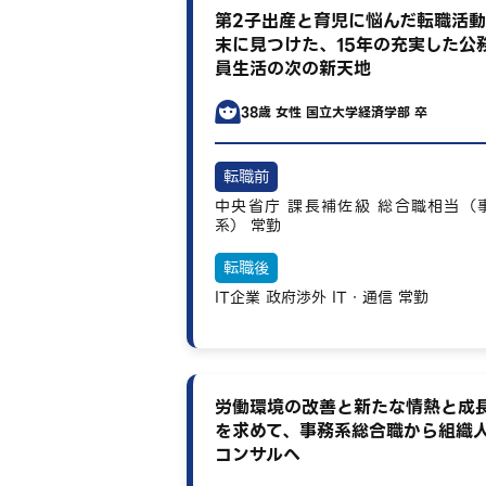
第2子出産と育児に悩んだ転職活
末に見つけた、15年の充実した公
員生活の次の新天地
38歳
女性
国立大学経済学部 卒
転職前
中央省庁
課長補佐級
総合職相当（
系）
常勤
転職後
IT企業
政府渉外
IT・通信
常勤
労働環境の改善と新たな情熱と成
を求めて、事務系総合職から組織
コンサルへ