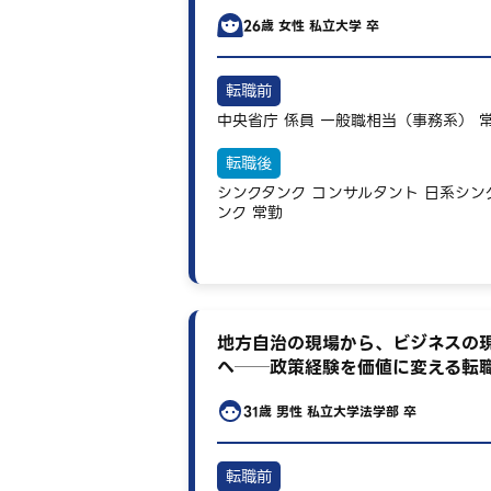
26歳
女性
私立大学 卒
転職前
中央省庁
係員
一般職相当（事務系）
転職後
シンクタンク
コンサルタント
日系シン
ンク
常勤
地方自治の現場から、ビジネスの
へ──政策経験を価値に変える転
31歳
男性
私立大学法学部 卒
転職前