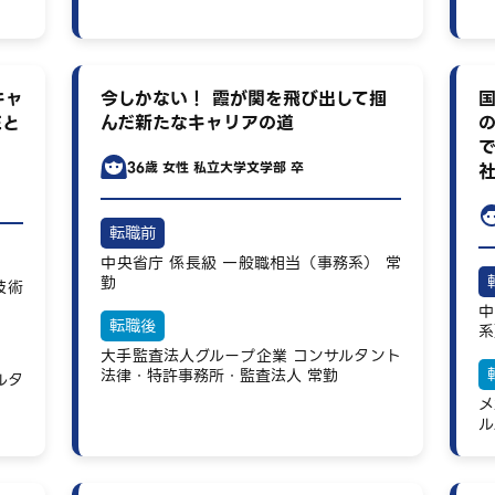
キャ
今しかない！ 霞が関を飛び出して掴
Eと
んだ新たなキャリアの道
36歳
女性
私立大学文学部 卒
転職前
中央省庁
係長級
一般職相当（事務系）
常
勤
技術
中
転職後
系
大手監査法人グループ企業
コンサルタント
法律・特許事務所・監査法人
常勤
ルタ
メ
ル