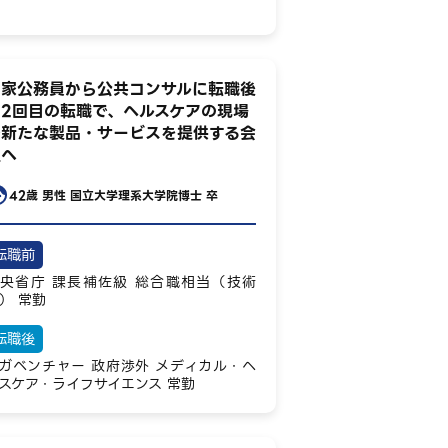
国家公務員から公共コンサルに転職後
の2回目の転職で、ヘルスケアの現場
で新たな製品・サービスを提供する会
社へ
42歳
男性
国立大学理系大学院博士 卒
転職前
央省庁
課長補佐級
総合職相当（技術
）
常勤
転職後
ガベンチャー
政府渉外
メディカル・ヘ
スケア・ライフサイエンス
常勤